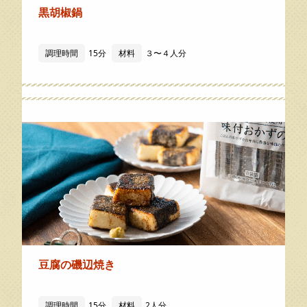
黒胡椒鍋
調理時間
15分
材料
３〜４人分
豆腐の磯辺焼き
調理時間
15分
材料
2人分