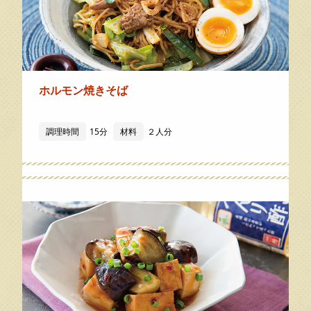
ホルモン焼きそば
調理時間
15分
材料
２人分