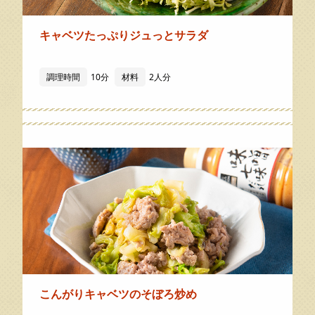
キャベツたっぷりジュっとサラダ
調理時間
10分
材料
2人分
こんがりキャベツのそぼろ炒め