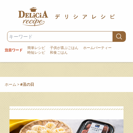
簡単レシピ
子供が喜ぶごはん
ホームパーティー
注目ワード
時短レシピ
和食ごはん
ホーム
>
#丑の日