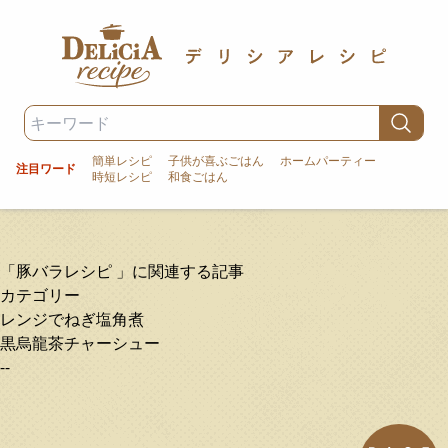
簡単レシピ
子供が喜ぶごはん
ホームパーティー
注目ワード
時短レシピ
和食ごはん
「豚バラレシピ 」に関連する記事
カテゴリー
レンジでねぎ塩角煮
黒烏龍茶チャーシュー
--