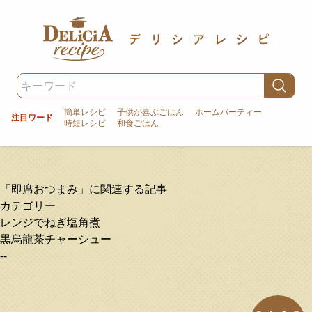
簡単レシピ
子供が喜ぶごはん
ホームパーティー
注目ワード
時短レシピ
和食ごはん
「即席おつまみ」に関連する記事
カテゴリー
レンジでねぎ塩角煮
黒烏龍茶チャーシュー
--