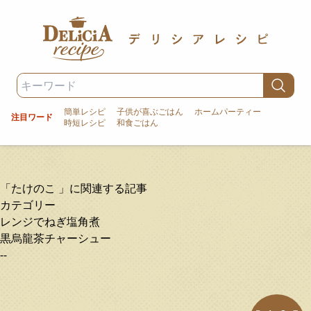
簡単レシピ
子供が喜ぶごはん
ホームパーティー
注目ワード
時短レシピ
和食ごはん
「たけのこ 」に関連する記事
カテゴリー
レンジでねぎ塩角煮
黒烏龍茶チャーシュー
--