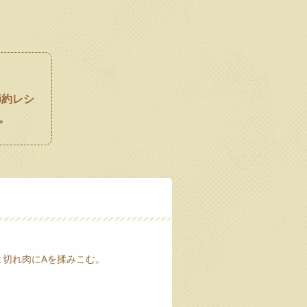
節約レシ
。
ま切れ肉にAを揉みこむ。