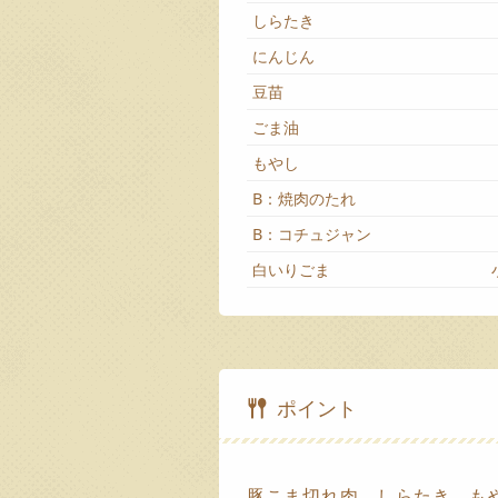
しらたき
にんじん
豆苗
ごま油
もやし
B：焼肉のたれ
B：コチュジャン
白いりごま
ポイント
豚こま切れ肉、しらたき、も