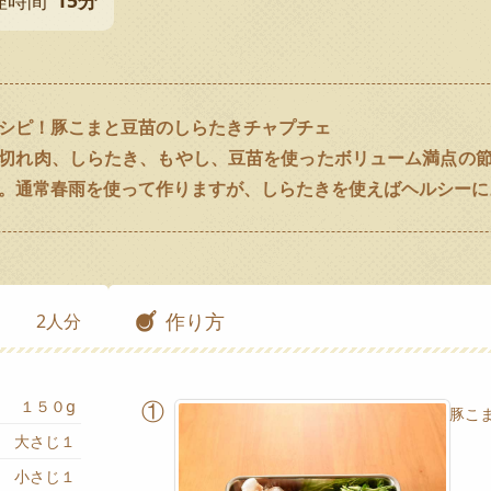
理時間
15分
シピ！豚こまと豆苗のしらたきチャプチェ
切れ肉、しらたき、もやし、豆苗を使ったボリューム満点の
。通常春雨を使って作りますが、しらたきを使えばヘルシーに
作り方
2人分
１５０g
①
豚こ
大さじ１
小さじ１