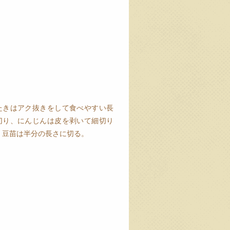
たきはアク抜きをして食べやすい長
切り、にんじんは皮を剥いて細切り
、豆苗は半分の長さに切る。