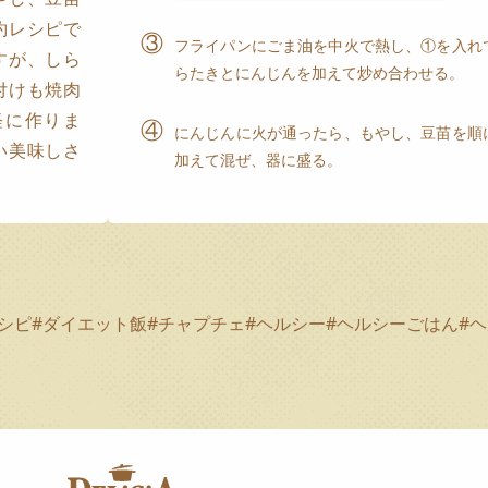
約レシピで
③
フライパンにごま油を中火で熱し、①を入れ
すが、しら
らたきとにんじんを加えて炒め合わせる。
付けも焼肉
軽に作りま
④
にんじんに火が通ったら、もやし、豆苗を順
い美味しさ
加えて混ぜ、器に盛る。
シピ
#ダイエット飯
#チャプチェ
#ヘルシー
#ヘルシーごはん
#