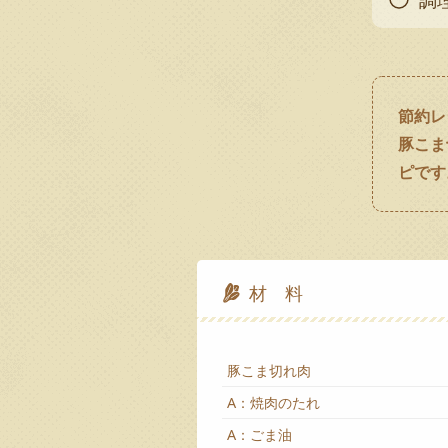
調
節約レ
豚こま
ピです
材 料
豚こま切れ肉
A：焼肉のたれ
A：ごま油