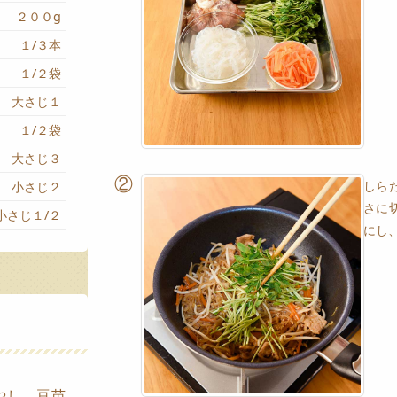
２００g
１/３本
１/２袋
大さじ１
１/２袋
大さじ３
②
しら
小さじ２
さに
小さじ１/２
にし
やし、豆苗