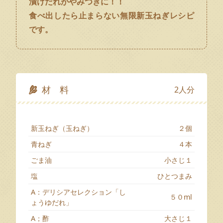
漬けだれがやみつきに！！
食べ出したら止まらない無限新玉ねぎレシピ
です。
材 料
2人分
新玉ねぎ（玉ねぎ）
２個
青ねぎ
４本
ごま油
小さじ１
塩
ひとつまみ
A：デリシアセレクション「し
５０ml
ょうゆだれ」
A；酢
大さじ１