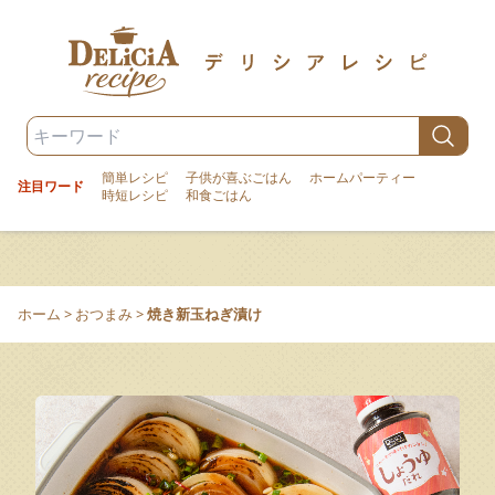
簡単レシピ
子供が喜ぶごはん
ホームパーティー
注目ワード
時短レシピ
和食ごはん
ホーム
>
おつまみ
>
焼き新玉ねぎ漬け