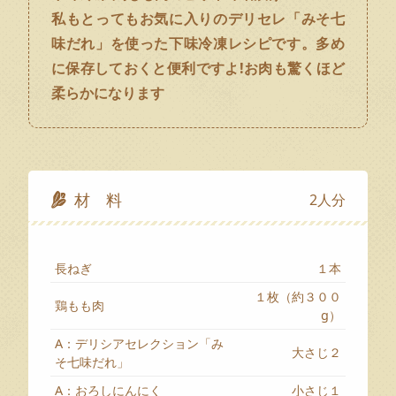
私もとってもお気に入りのデリセレ「みそ七
味だれ」を使った下味冷凍レシピです。多め
に保存しておくと便利ですよ!お肉も驚くほど
柔らかになります
材 料
2人分
長ねぎ
１本
１枚（約３００
鶏もも肉
g）
A：デリシアセレクション「み
大さじ２
そ七味だれ」
A：おろしにんにく
小さじ１