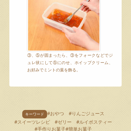
③、⑤が固まったら、③をフォークなどでジ
ュレ状にして⑤にのせ、ホイップクリーム、
お好みでミントの葉を飾る。
#おやつ
#りんごジュース
キーワード
#スイーツレシピ
#ゼリー
#ルイボスティー
#手作りお菓子
#簡単お菓子