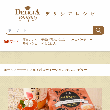
簡単レシピ
子供が喜ぶごはん
ホームパーティー
注目ワード
時短レシピ
和食ごはん
ホーム
>
デザート
>
ルイボスティージュレのりんごゼリー