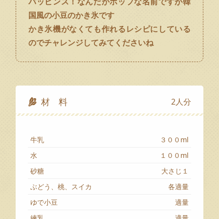
パッピンス！なんだかポップな名前ですが韓
国風の小豆のかき氷です
かき氷機がなくても作れるレシピにしている
のでチャレンジしてみてくださいね
材 料
2人分
牛乳
３００ml
水
１００ml
砂糖
大さじ１
ぶどう、桃、スイカ
各適量
ゆで小豆
適量
練乳
適量