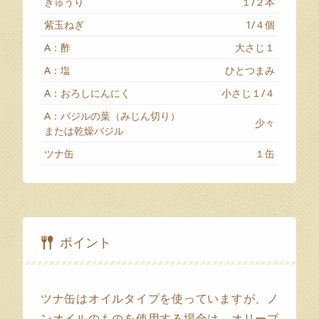
きゅうり
１/２本
紫玉ねぎ
1/４個
A：酢
大さじ１
A：塩
ひとつまみ
A：おろしにんにく
小さじ１/４
A：バジルの葉（みじん切り）
少々
または乾燥バジル
ツナ缶
１缶
ポイント
ツナ缶はオイルタイプを使っていますが、ノ
ンオイルのものを使用する場合は、オリーブ