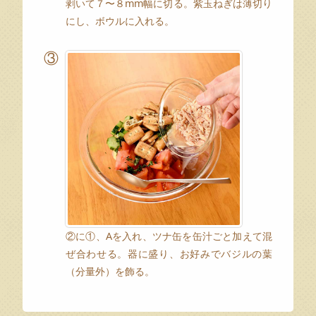
剥いて７〜８mm幅に切る。紫玉ねぎは薄切り
にし、ボウルに入れる。
③
②に①、Aを入れ、ツナ缶を缶汁ごと加えて混
ぜ合わせる。器に盛り、お好みでバジルの葉
（分量外）を飾る。