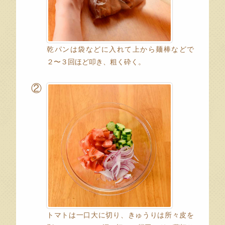
乾パンは袋などに入れて上から麺棒などで
２〜３回ほど叩き、粗く砕く。
②
トマトは一口大に切り、きゅうりは所々皮を