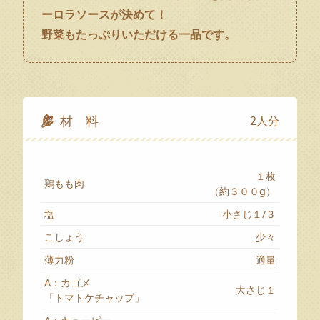
ーロラソースが決めて！
野菜もたっぷりいただける一品です。
材 料
2人分
１枚
鶏もも肉
（約３００g）
塩
小さじ１/３
こしょう
少々
薄力粉
適量
A：カゴメ
大さじ１
「トマトケチャップ」