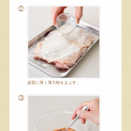
②
皮面に薄く薄力粉をまぶす。
③