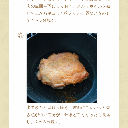
肉の皮面を下にしておく。アルミホイルを被
せて上からギュッと抑えるか、鍋などをのせ
て４〜５分焼く。
⑤
出てきた油は取り除き、皮面にこんがりと焼
き色がついて身が半分ほど白くなったら裏返
し、２〜３分焼く。