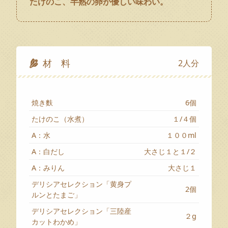
たけのこ、半熟の卵が優しい味わい。
材 料
2人分
焼き麩
6個
たけのこ（水煮）
１/４個
A：水
１００ml
A：白だし
大さじ１と１/２
A：みりん
大さじ１
デリシアセレクション「黄身プ
2個
ルンとたまご」
デリシアセレクション「三陸産
２g
カットわかめ」