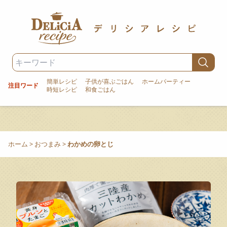
簡単レシピ
子供が喜ぶごはん
ホームパーティー
注目ワード
時短レシピ
和食ごはん
ホーム
>
おつまみ
>
わかめの卵とじ