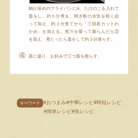
鍋か深めのフライパンにA、たけのこを入れて
蓋をし、約５分煮る。焼き麩の水気を軽く絞
って加え、約３分煮てから「三陸産カットわ
かめ」を加える。煮汁を吸って膨らんだら②
を加え、煮たったら蓋をして約３分蒸らす。
④
器に盛り、お好みで三つ葉を散らす。
#おつまみ
#中華レシピ
#時短レシピ
キーワード
#簡単レシピ
#魚レシピ