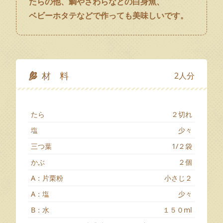
たらの他、鯛やさわらなどの白身魚、
ベビーホタテなどで作っても美味しいです。
材 料
2人分
たら
２切れ
塩
少々
三つ葉
1/２袋
かぶ
２個
A：片栗粉
小さじ２
A：塩
少々
B：水
１５０ml