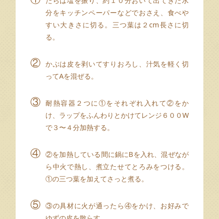
たらは塩を振り、約１０分おいて出てきた水
分をキッチンペーパーなどでおさえ、食べや
すい大きさに切る。三つ葉は２cm長さに切
る。
②
かぶは皮を剥いてすりおろし、汁気を軽く切
ってAを混ぜる。
③
耐熱容器２つに①をそれぞれ入れて②をか
け、ラップをふんわりとかけてレンジ６００W
で３〜４分加熱する。
④
②を加熱している間に鍋にBを入れ、混ぜなが
ら中火で熱し、煮立たせてとろみをつける。
①の三つ葉を加えてさっと煮る。
⑤
③の具材に火が通ったら④をかけ、お好みで
ゆずの皮を散らす。