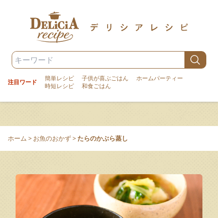
簡単レシピ
子供が喜ぶごはん
ホームパーティー
注目ワード
時短レシピ
和食ごはん
ホーム
>
お魚のおかず
>
たらのかぶら蒸し