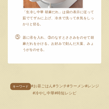
「生冷し中華 胡麻だれ」は袋の表示に従って
茹でてザルに上げ、冷水で洗って水気をしっ
かりと切る。
⑤
器に④を入れ、③のなすとささみをのせて胡
麻だれをかける。お好みで刻んだ大葉、みょ
うがをのせる。
#お昼ごはん
#ランチ
#ラーメン
#レンジ
キーワード
#冷やし中華
#時短レシピ