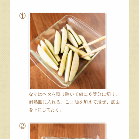
①
なすはヘタを取り除いて縦に６等分に切り、
耐熱皿に入れる。ごま油を加えて混ぜ、皮面
を下にしておく。
②