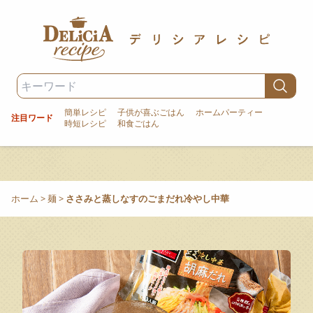
簡単レシピ
子供が喜ぶごはん
ホームパーティー
注目ワード
時短レシピ
和食ごはん
ホーム
>
麺
>
ささみと蒸しなすのごまだれ冷やし中華