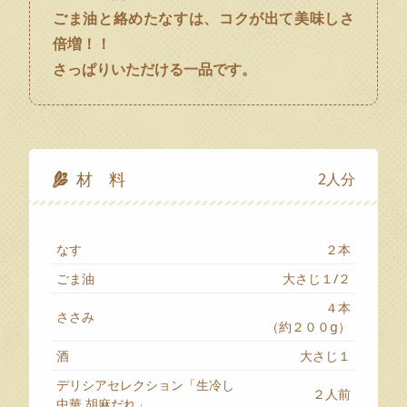
ごま油と絡めたなすは、コクが出て美味しさ
倍増！！
さっぱりいただける一品です。
材 料
2人分
なす
２本
ごま油
大さじ１/２
４本
ささみ
（約２００g）
酒
大さじ１
デリシアセレクション「生冷し
２人前
中華 胡麻だれ」