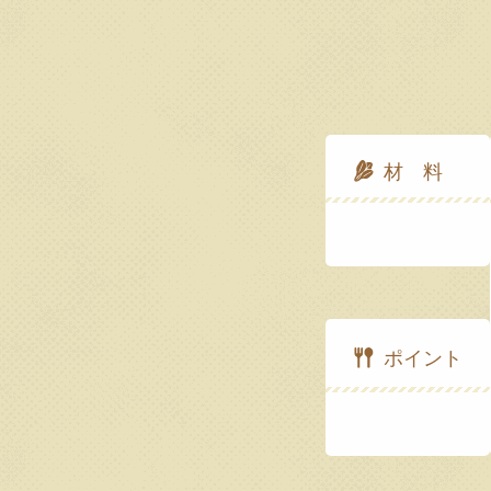
材 料
ポイント