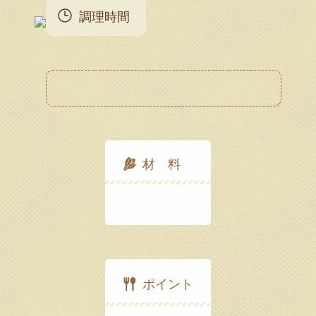
調理時間
材 料
ポイント