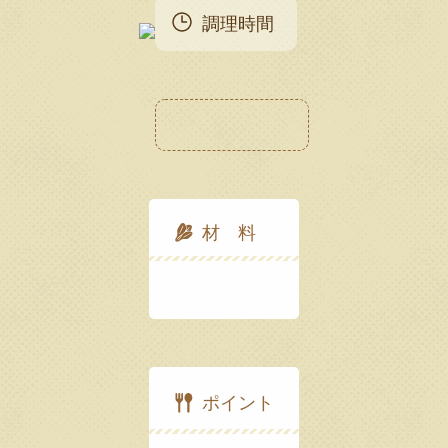
調理時間
材 料
ポイント