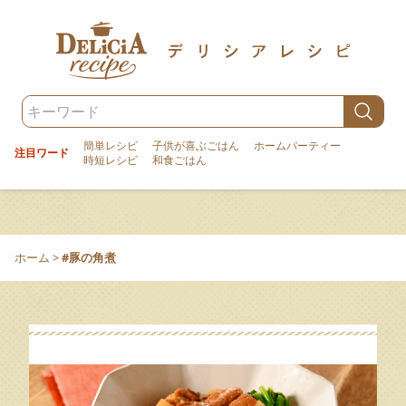
簡単レシピ
子供が喜ぶごはん
ホームパーティー
注目ワード
時短レシピ
和食ごはん
ホーム
>
#豚の角煮