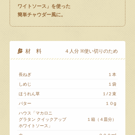
ワイトソース」を使った
簡単チャウダー風に。
材 料
４人分 ※使い切りのため
長ねぎ
１本
しめじ
１袋
ほうれん草
１/２束
バター
１０g
ハウス「マカロニ
グラタン クイックアップ
１箱（４皿分）
ホワイトソース」