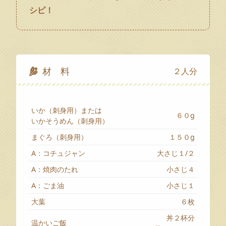
シピ！
材 料
２人分
いか（刺身用）または
６０g
いかそうめん（刺身用）
まぐろ（刺身用）
１５０g
A：コチュジャン
大さじ１/２
A：焼肉のたれ
小さじ４
A：ごま油
小さじ１
大葉
６枚
丼２杯分
温かいご飯