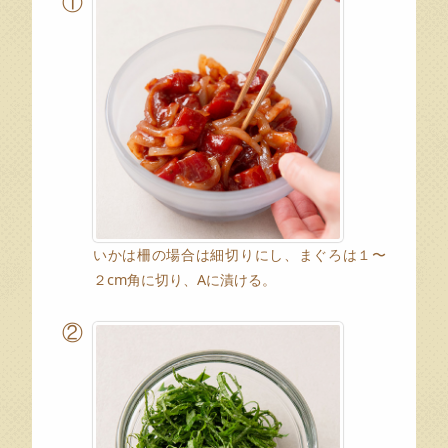
①
いかは柵の場合は細切りにし、まぐろは１〜
２cm角に切り、Aに漬ける。
②