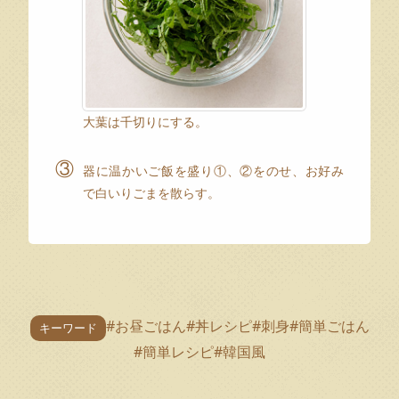
大葉は千切りにする。
③
器に温かいご飯を盛り①、②をのせ、お好み
で白いりごまを散らす。
#お昼ごはん
#丼レシピ
#刺身
#簡単ごはん
キーワード
#簡単レシピ
#韓国風