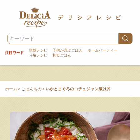
簡単レシピ
子供が喜ぶごはん
ホームパーティー
注目ワード
時短レシピ
和食ごはん
ホーム
>
ごはんもの
>
いかとまぐろのコチュジャン漬け丼