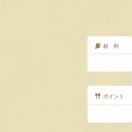
材 料
ポイント