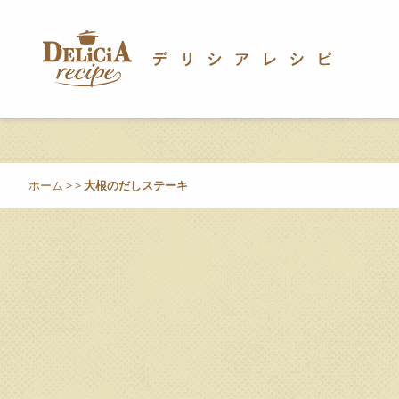
ホーム
>
>
大根のだしステーキ