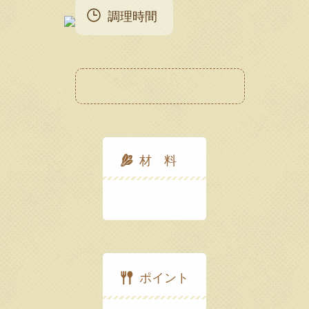
調理時間
材 料
ポイント