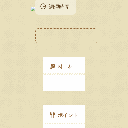
調理時間
材 料
ポイント